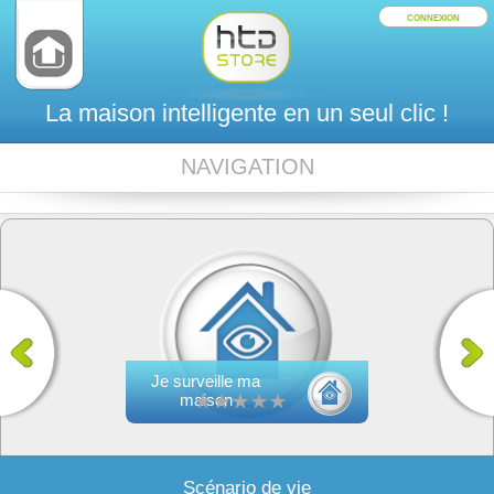
CONNEXION
La maison intelligente en un seul clic !
NAVIGATION
Je surveille ma
maison
Scénario de vie