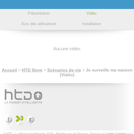
Présentation
Vidéo
Avis des utilisateurs
Installation
Aucune vidéo.
Accueil
>
HTD Store
>
Scénarios de vie
>
Je surveille ma maison
(Vidéo)
© HTD - La Maison Intelligente 2026 - Réalisé par Iris Procrea, Doscoco &
sur