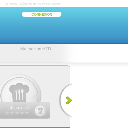
Je reçois - scénarios de vie (Présentation)
CONNEXION
Ma maison HTD
Je cuisine
Je sécurise