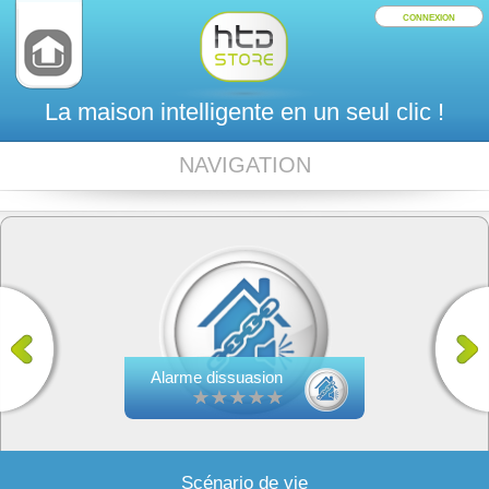
CONNEXION
La maison intelligente en un seul clic !
NAVIGATION
Alarme dissuasion
Scénario de vie