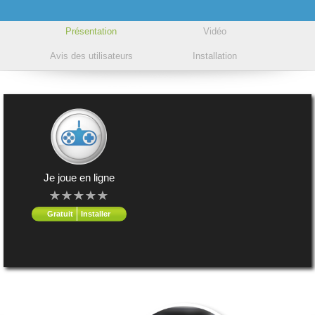
Présentation
Vidéo
Avis des utilisateurs
Installation
Je joue en ligne
Gratuit
Installer