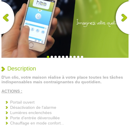
Description
D'un clic, votre maison réalise à votre place toutes les tâches
indispensables mais contraignantes du quotidien.
ACTIONS :
Portail ouvert
Désactivation de l'alarme
Lumières enclenchées
Porte d'entrée déverouillée
Chauffage en mode confort...