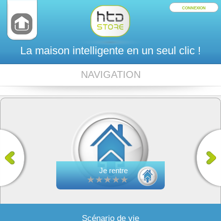
CONNEXION
La maison intelligente en un seul clic !
NAVIGATION
Je rentre
Scénario de vie