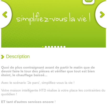
Description
Quoi de plus contraignant avant de partir le matin que de
devoir faire le tour des pièces et vérifier que tout est bien
éteint, le chauffage baissé...
Avec le scénario 'Je pars', simplifiez-vous la vie !
Votre maison intelligente HTD réalise à votre place les contraintes du
quotidien !
ET tant d'autres services encore
!