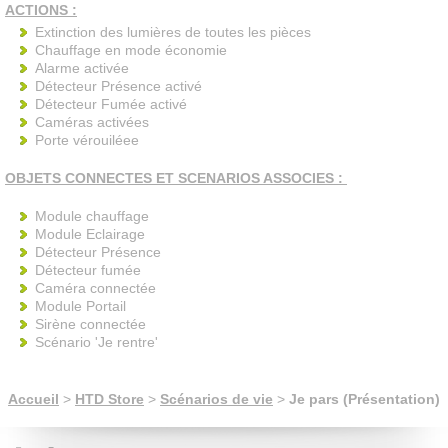
ACTIONS :
Extinction des lumières de toutes les pièces
Chauffage en mode économie
Alarme activée
Détecteur Présence activé
Détecteur Fumée activé
Caméras activées
Porte vérouiléee
OBJETS CONNECTES ET SCENARIOS ASSOCIES :
Module chauffage
Module Eclairage
Détecteur Présence
Détecteur fumée
Caméra connectée
Module Portail
Sirène connectée
Scénario 'Je rentre'
Accueil
>
HTD Store
>
Scénarios de vie
>
Je pars (Présentation)