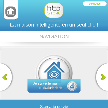
CONNEXION
La maison intelligente en un seul clic !
NAVIGATION
Je surveille ma
maison
Scénario de vie