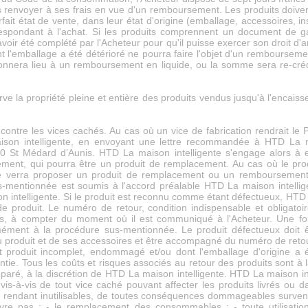
renvoyer à ses frais en vue d'un remboursement. Les produits doive
ait état de vente, dans leur état d'origine (emballage, accessoires, ins
spondant à l'achat. Si les produits comprennent un document de g
voir été complété par l'Acheteur pour qu'il puisse exercer son droit d'an
l'emballage a été détérioré ne pourra faire l'objet d'un rembourseme
 donnera lieu à un remboursement en liquide, ou la somme sera re-crédit
e la propriété pleine et entière des produits vendus jusqu'à l'encaiss
contre les vices cachés. Au cas où un vice de fabrication rendrait le Pr
son intelligente, en envoyant une lettre recommandée à HTD La ma
20 St Médard d’Aunis. HTD La maison intelligente s'engage alors à e
ement, qui pourra être un produit de remplacement. Au cas où le prod
se verra proposer un produit de remplacement ou un remboursement d
us-mentionnée est soumis à l'accord préalable HTD La maison intellige
 intelligente. Si le produit est reconnu comme étant défectueux, HTD L
 produit. Le numéro de retour, condition indispensable et obligatoir
s, à compter du moment où il est communiqué à l'Acheteur. Une fois
ément à la procédure sus-mentionnée. Le produit défectueux doit 
 produit et de ses accessoires et être accompagné du numéro de retour, 
 produit incomplet, endommagé et/ou dont l'emballage d'origine a ét
tie. Tous les coûts et risques associés au retour des produits sont à l
aré, à la discrétion de HTD La maison intelligente. HTD La maison in
 vis-à-vis de tout vice caché pouvant affecter les produits livrés ou
 rendant inutilisables, de toutes conséquences dommageables survenan
uvre pas : - le remplacement des consommables ; - toute utilisat