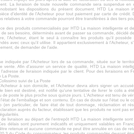
ent. La livraison de toute nouvelle commande sera suspendue en 
bstant les dispositions du présent document. HTD La maison inte
ce d'identité de l'Acheteur pour tout paiement par carte de crédit. D
ons relatives à votre commande pourront être transférées à des tiers pour
nce des produits commercialisés par HTD La maison intelligente et de 
on de ses besoins, déterminés avant de passer sa commande, décidé de ch
, l'Acheteur, étant le seul à connaître les produits qu'il possède et
és avec ceux qu'il utilise. Il appartient exclusivement à l'Acheteur, s'
gement, de demander de l'aide.
sse indiquée par l'Acheteur lors de sa commande, située sur le territo
e vente. Afin d'assurer un service de qualité, HTD La maison intelli
 l'adresse de livraison indiquée par le client. Pour des livraisons en
de La Poste.
Colissimo suivi de La Poste
 l'Acheteur à son domicile, et l'Acheteur devra alors signer un accu
 bien est destiné, est notifié qu'une tentative de livrer le colis a été
e poste le plus proche sous quinze jours. L'Acheteur est tenu de vérif
l'état de l'emballage et son contenu. En cas de doute sur l'état ou le co
o (en particulier, de faire état de tout dommage, réclamation et rés
aration auprès du facteur, établissant que les produits ne sont pas en
égularités.
s de livraison au départ de l'entrepôt HTD La maison intelligente sont 
Ces délais sont purement indicatifs et uniquement valables en Fr
re retenue et aucune commande ne peut être annulée en cas de retar
1.20.3 du Code du consommateur, les produits commandés devront êtr