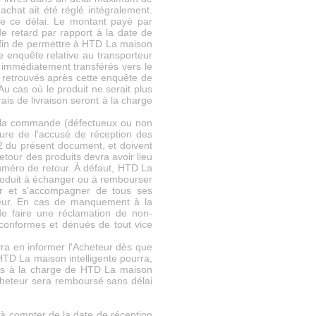
chat ait été réglé intégralement.
 de ce délai. Le montant payé par
de retard par rapport à la date de
) afin de permettre à HTD La maison
e enquête relative au transporteur
nt immédiatement transférés vers le
 retrouvés après cette enquête de
u cas où le produit ne serait plus
rais de livraison seront à la charge
 à la commande (défectueux ou non
ure de l'accusé de réception des
 2 du présent document, et doivent
retour des produits devra avoir lieu
numéro de retour. À défaut, HTD La
oduit à échanger ou à rembourser
er et s'accompagner de tous ses
eteur. En cas de manquement à la
 de faire une réclamation de non-
 conformes et dénués de tout vice
vra en informer l'Acheteur dès que
TD La maison intelligente pourra,
alors à la charge de HTD La maison
Acheteur sera remboursé sans délai
à compter de la date de réception