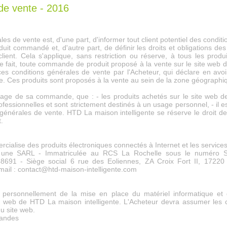
de vente - 2016
les de vente est, d'une part, d'informer tout client potentiel des condit
duit commandé et, d'autre part, de définir les droits et obligations de
lient. Cela s'applique, sans restriction ou réserve, à tous les pr
 ce fait, toute commande de produit proposé à la vente sur le site web 
ces conditions générales de vente par l'Acheteur, qui déclare en avo
 Ces produits sont proposés à la vente au sein de la zone géographiq
sage de sa commande, que : - les produits achetés sur le site web d
ofessionnelles et sont strictement destinés à un usage personnel, - il 
 générales de vente. HTD La maison intelligente se réserve le droit de
.
cialise des produits électroniques connectés à Internet et les services
st une SARL - Immatriculée au RCS La Rochelle sous le numéro 
691 - Siège social 6 rue des Eoliennes, ZA Croix Fort II, 17220
mail : contact@htd-maison-intelligente.com
r personnellement de la mise en place du matériel informatique e
e web de HTD La maison intelligente. L'Acheteur devra assumer les c
 du site web.
mandes