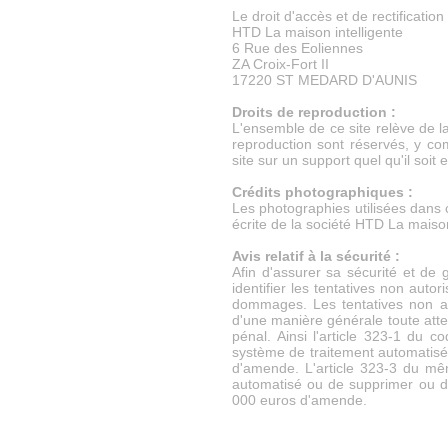
Le droit d'accès et de rectification
HTD La maison intelligente
6 Rue des Eoliennes
ZA Croix-Fort II
17220 ST MEDARD D'AUNIS
Droits de reproduction :
L'ensemble de ce site relève de la l
reproduction sont réservés, y co
site sur un support quel qu'il soit
Crédits photographiques :
Les photographies utilisées dans ce
écrite de la société HTD La maison
Avis relatif à la sécurité :
Afin d'assurer sa sécurité et de g
identifier les tentatives non aut
dommages. Les tentatives non au
d'une manière générale toute attein
pénal. Ainsi l'article 323-1 du 
système de traitement automatisé
d'amende. L'article 323-3 du mê
automatisé ou de supprimer ou de
000 euros d'amende.