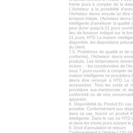
trente jours à compter de la dat
L'Acheteur a la possibilité d'an
l'Acheteur devra ensuite lui être
livraison initiale, l'Acheteur dev
intelligente d'améliorer la quali
peut durer jusqu'à 21 jours ouvrés
lieu de livraison indiqué sur le
21 jours, HTD La maison intellige
disponible, les dispositions prévue
du client.
7,5. Problèmes de qualité et de 
conforme), l'Acheteur devra env
produits. Les réclamations doiven
inclure : - les coordonnées de l'Ac
sous 7 jours ouvrés à compter de 
maison intelligente ne procéder
devra être renvoyé à HTD La ma
accessoires. Tous les coûts et 
procédure sus-mentionnée et de n
conformité ou de vice concernant
apparent.
8. Disponibilité du Produit En ca
possible. Conformément aux dispo
dans ce cas, fournir un produit d
intelligente. Dans le cas où HTD 
et dans les trente jours suivant l
9. Droit d'annulation et retours
Conformément à l'Article L121-16