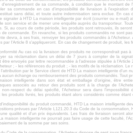
e d'enregistrement de sa commande, à condition que le montant de l'a
nuler sa commande en cas d'impossibilité de livraison à l'expiration
 restitué sans délai, et toute autre indemnisation sera exclue. En cas 
ra le signaler à HTD La maison intelligente par écrit (courrier ou e-mail
té de son service et de mener une enquête auprès du transporteur. Tout
. Si, au cours de cette période, les produits sont retrouvés, ils sero
 bon de commande. En revanche, si les produits commandés ne sont pas
nte devra, à ses frais, renvoyer les produits commandés à l'Acheteur. A
s par l'Article 8 s'appliqueront. En cas de changement de produit, les f
conformité Au cas où la livraison des produits ne correspondrait pas
oyer sa réclamation dans un délai de 7 jours à compter de la signat
t être envoyés par lettre recommandée à l'adresse stipulée à l'Article
heteur ; - les références du produit ; - les motifs de la réclamation. Le 
l'attribution par le Service client de HTD La maison intelligente d'un 
a à aucun échange ou remboursement des produits commandés. Tout pr
ison intelligente dans son état et emballage d'origine, être enti
risques associés au retour des produits sont à la charge de l'Ach
on-respect du délai spécifié, l'Acheteur sera dans l'impossibilité
 les produits livrés, les produits étant alors considérés comme étant
s d'indisponibilité du produit commandé, HTD La maison intelligente de
sitions prévues par l'Article L121.20.3 du Code de la consommation, H
'une qualité et d'un prix équivalents. Les frais de livraison seront 
La maison intelligente ne pourrait pas faire usage de cette faculté, l'
e paiement de la somme par ses soins.
 du Code de la consommation, l'Acheteur dispose de sept jours francs 