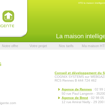
HTD la maison intelligen
La maison intellige
Notre offre
Votre projet
Nos tarifs
Ma maison H
s
Conseil et développement du Si
COGNIX SYSTEMS sur WEBGAZ
RCS Rennes B 444 724 462
Agence de Rennes
: 02 99 
50 rue Paul Langevin -
3520
Agence de Brest
: 02 98 05
12 rue Amiral Nielly - 29 20
ligente.com