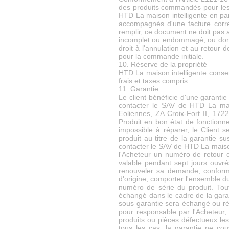
des produits commandés pour les 
HTD La maison intelligente en parf
accompagnés d'une facture corre
remplir, ce document ne doit pas a
incomplet ou endommagé, ou dont 
droit à l'annulation et au retour
pour la commande initiale.
10. Réserve de la propriété
HTD La maison intelligente conserv
frais et taxes compris.
11. Garantie
Le client bénéficie d'une garantie 
contacter le SAV de HTD La mai
Eoliennes, ZA Croix-Fort II, 172
Produit en bon état de fonctionn
impossible à réparer, le Client 
produit au titre de la garantie s
contacter le SAV de HTD La maison
l'Acheteur un numéro de retour de
valable pendant sept jours ouvré
renouveler sa demande, conform
d'origine, comporter l'ensemble du
numéro de série du produit. Tout
échangé dans le cadre de la garan
sous garantie sera échangé ou rép
pour responsable par l'Acheteur,
produits ou pièces défectueux les
tous les cas, la garantie ne co