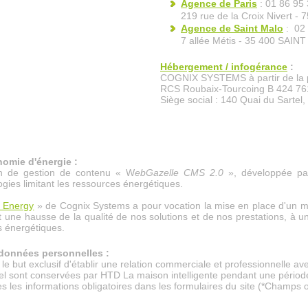
Agence de Paris
:
01 86 95 
219 rue de la Croix Nivert - 
Agence de Saint Malo
:
02 
7 allée Métis - 35 400 SAIN
Hébergement / infogérance
:
COGNIX SYSTEMS à partir de la 
RCS Roubaix-Tourcoing B 424 76
Siège social : 140 Quai du Sarte
omie d'énergie :
ion de gestion de contenu « W
ebGazelle CMS 2.0
», développée pa
ogies limitant les ressources énergétiques.
 Energy
» de Cognix Systems a pour vocation la mise en place d'un 
 une hausse de la qualité de nos solutions et de nos prestations, à u
 énergétiques.
 données personnelles :
e but exclusif d'établir une relation commerciale et professionnelle avec
l sont conservées par HTD La maison intelligente pendant une périod
s les informations obligatoires dans les formulaires du site (*Champs ob