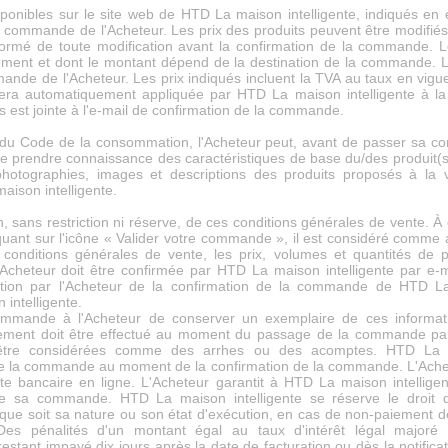
sponibles sur le site web de HTD La maison intelligente, indiqués en 
 commande de l'Acheteur. Les prix des produits peuvent être modifiés
ormé de toute modification avant la confirmation de la commande. Les
rément et dont le montant dépend de la destination de la commande. Le
ande de l'Acheteur. Les prix indiqués incluent la TVA au taux en vig
 sera automatiquement appliquée par HTD La maison intelligente à 
s est jointe à l'e-mail de confirmation de la commande.
 du Code de la consommation, l'Acheteur peut, avant de passer sa c
de prendre connaissance des caractéristiques de base du/des produit(
tographies, images et descriptions des produits proposés à la ve
ison intelligente.
 sans restriction ni réserve, de ces conditions générales de vente. 
ant sur l'icône « Valider votre commande », il est considéré comme a
conditions générales de vente, les prix, volumes et quantités de pr
eteur doit être confirmée par HTD La maison intelligente par e-m
tion par l'Acheteur de la confirmation de la commande de HTD La 
intelligente.
ommande à l'Acheteur de conserver un exemplaire de ces informa
iement doit être effectué au moment du passage de la commande pa
tre considérées comme des arrhes ou des acomptes. HTD La ma
 de la commande au moment de la confirmation de la commande. L'Ache
e bancaire en ligne. L'Acheteur garantit à HTD La maison intelligent
e sa commande. HTD La maison intelligente se réserve le droit 
 que soit sa nature ou son état d'exécution, en cas de non-paiement 
 Des pénalités d'un montant égal au taux d'intérêt légal majoré 
stant impayé dix jours après la date de facturation ou dès la notifica