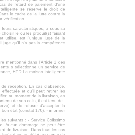
cas de retard de paiement d'une
lligente se réserve le droit de
ans le cadre de la lutte contre la
 vérification.
leurs caractéristiques, a sous sa
oisir le ou les produit(s) faisant
 utilise, est l'unique juge de la
il juge qu'il n'a pas la compétence
ire mentionné dans l'Article 1 des
gente s sélectionne un service de
 France, HTD La maison intelligente
sé de réception. En cas d'absence,
 effectuée et qu'il peut retirer les
ier, au moment de la livraison, en
ntenu de son colis, il est tenu de :
erve) et de refuser d'accepter la
 bon état (constat 170). - informer
les suivants : - Service Colissimo
ance. Aucun dommage ne peut être
d de livraison. Dans tous les cas
e livrés dans un délai maximum de