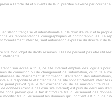
 prévu à l'article 34 et suivants de la loi précitée s'exerce par courrier à 
égislation française et internationale sur le droit d'auteur et la proprié
mpris les représentations iconographiques et photographiques. La rep
 est formellement interdite, sauf autorisation expresse du directeur de la 
 site font l'objet de droits réservés. Elles ne peuvent pas être utilisé
 intelligente.
arantir son accès à tous, ce site Internet emploie des logiciels pour c
orisées de connexion ou de changement de l'information, ou toute autre 
torisées de chargement d'information, d'altération des information
te à la disponibilité et l'intégrité de ce site sont strictement interdite
code pénal prévoit que le fait d'accéder ou de se maintenir fraudule
 de données (c'est le cas d'un site Internet) est puni de deux ans d'
me code prévoit que le fait d'introduire frauduleusement des donné
 modifier frauduleusement les données qu'il contient est puni de c