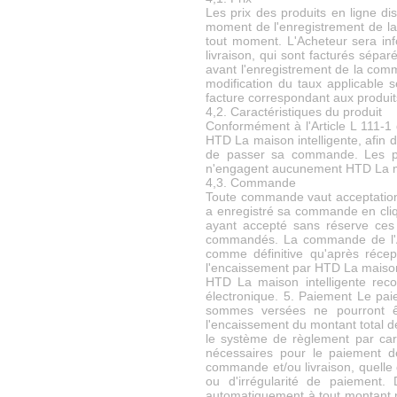
Les prix des produits en ligne di
moment de l'enregistrement de la
tout moment. L'Acheteur sera inf
livraison, qui sont facturés sépa
avant l'enregistrement de la comm
modification du taux applicable
facture correspondant aux produit
4,2. Caractéristiques du produit
Conformément à l'Article L 111-1
HTD La maison intelligente, afin 
de passer sa commande. Les pho
n'engagent aucunement HTD La ma
4,3. Commande
Toute commande vaut acceptation,
a enregistré sa commande en cliqu
ayant accepté sans réserve ces 
commandés. La commande de l'Ach
comme définitive qu'après récep
l'encaissement par HTD La maison 
HTD La maison intelligente rec
électronique. 5. Paiement Le pa
sommes versées ne pourront ê
l'encaissement du montant total
le système de règlement par cart
nécessaires pour le paiement d
commande et/ou livraison, quelle
ou d'irrégularité de paiement.
automatiquement à tout montant re