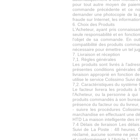
pour tout autre moyen de paiem
commande précédente et ce nono
demander une photocopie de la piè
fraude sur Internet, les informati
6. Choix des Produits
L'Acheteur, ayant pris connaissa
seule responsabilité et en foncti
l'objet de sa commande. En outre
compatibilité des produits command
nécessaire pour émettre un tel ju
7. Livraison et réception
7,1. Règles générales
Les produits sont livrés à l'adre
présentes conditions générales d
livraison approprié en fonction de
utilise le service Colissimo Suivi 
7,2. Caractéristiques du système 
Le facteur livrera les produits à
l'Acheteur, ou la personne à qui le
produits commandés à son bureau d
présence du facteur ou du livreur, 
- suivre les procédures Colissim
marchandise en effectuant une décl
HTD La maison intelligente des irr
7.4 Délais de livraison Les délai
Suivi de La Poste : 48 heures. 
réclamé, aucune somme ne peut êt
et conformément à l'Article L 12