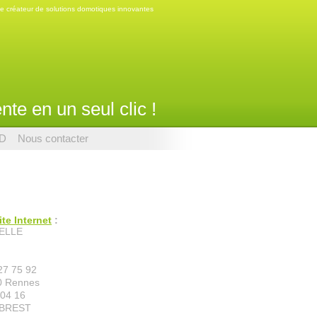
te créateur de solutions domotiques innovantes
nte en un seul clic !
TD
Nous contacter
te Internet
:
ELLE
27 75 92
0 Rennes
 04 16
0 BREST