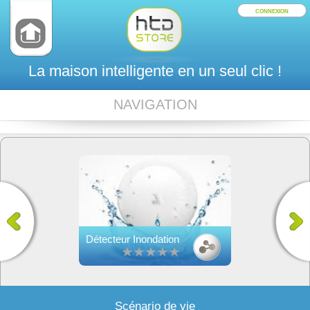
CONNEXION
La maison intelligente en un seul clic !
NAVIGATION
Détecteur Inondation
Scénario de vie